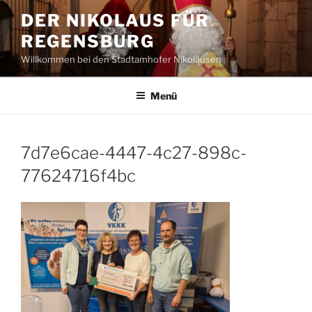
Zum
DER NIKOLAUS FÜR
Inhalt
REGENSBURG
springen
Willkommen bei den Stadtamhofer Nikoläusen
Menü
7d7e6cae-4447-4c27-898c-
77624716f4bc