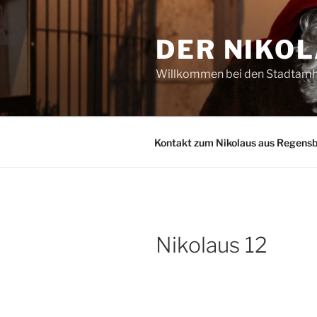
Zum
Inhalt
DER NIKO
springen
Willkommen bei den Stadtamh
Kontakt zum Nikolaus aus Regens
Nikolaus 12