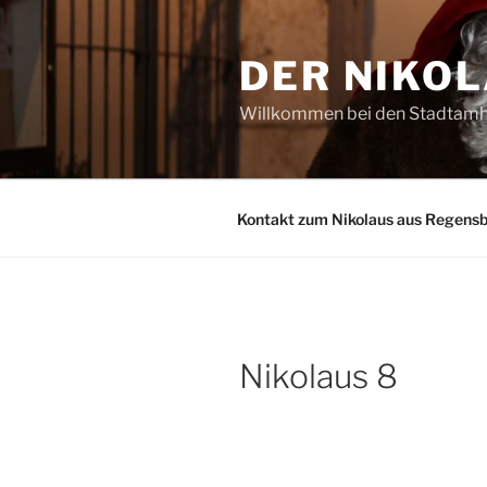
Zum
Inhalt
DER NIKO
springen
Willkommen bei den Stadtamh
Kontakt zum Nikolaus aus Regens
Nikolaus 8